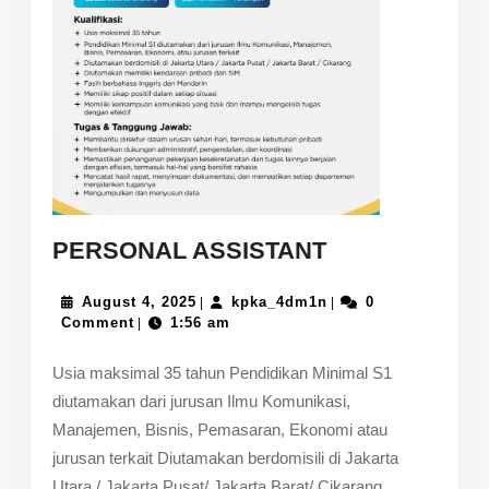
PERSONAL
PERSONAL ASSISTANT
ASSISTANT
August
kpka_4dm1n
August 4, 2025
kpka_4dm1n
0
|
|
4,
Comment
1:56 am
|
2025
Usia maksimal 35 tahun Pendidikan Minimal S1
diutamakan dari jurusan Ilmu Komunikasi,
Manajemen, Bisnis, Pemasaran, Ekonomi atau
jurusan terkait Diutamakan berdomisili di Jakarta
Utara / Jakarta Pusat/ Jakarta Barat/ Cikarang