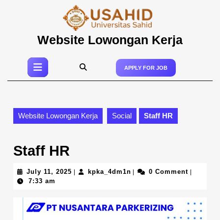
Skip
to
content
Skip
Website Lowongan Kerja
to
content
Open
APPLY FOR JOB
Button
Website Lowongan Kerja
Social
Staff HR
Staff HR
July
kpka_4dm1n
July 11, 2025
kpka_4dm1n
0 Comment
|
|
|
11,
7:33 am
2025