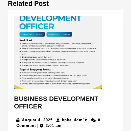
Related Post
post:
post:
BUSINESS DEVELOPMENT
BUSINESS
OFFICER
DEVELOPMENT
OFFICER
August
kpka_4dm1n
August 4, 2025
kpka_4dm1n
0
|
|
4,
Comment
2:01 am
|
2025