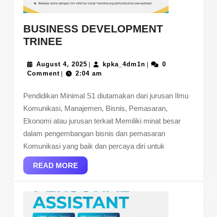
BUSINESS DEVELOPMENT
BUSINESS
TRINEE
DEVELOPMENT
TRINEE
August
kpka_4dm1n
August 4, 2025
kpka_4dm1n
0
|
|
4,
Comment
2:04 am
|
2025
Pendidikan Minimal S1 diutamakan dari jurusan Ilmu
Komunikasi, Manajemen, Bisnis, Pemasaran,
Ekonomi atau jurusan terkait Memiliki minat besar
dalam pengembangan bisnis dan pemasaran
Komunikasi yang baik dan percaya diri untuk
READ
READ MORE
MORE