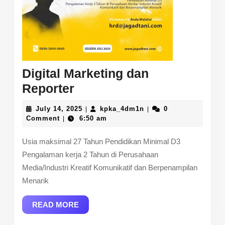
Digital Marketing dan
Digital
Reporter
Marketing
July
kpka_4dm1n
July 14, 2025
kpka_4dm1n
0
|
|
dan
14,
Comment
6:50 am
|
2025
Reporter
Usia maksimal 27 Tahun Pendidikan Minimal D3
Pengalaman kerja 2 Tahun di Perusahaan
Media/Industri Kreatif Komunikatif dan Berpenampilan
Menarik
READ
READ MORE
MORE