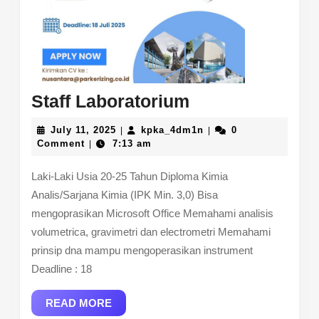
Staff
Staff Laboratorium
Laboratorium
July
kpka_4dm1n
July 11, 2025
kpka_4dm1n
0
|
|
11,
Comment
7:13 am
|
2025
Laki-Laki Usia 20-25 Tahun Diploma Kimia
Analis/Sarjana Kimia (IPK Min. 3,0) Bisa
mengoprasikan Microsoft Office Memahami analisis
volumetrica, gravimetri dan electrometri Memahami
prinsip dna mampu mengoperasikan instrument
Deadline : 18
READ
READ MORE
MORE