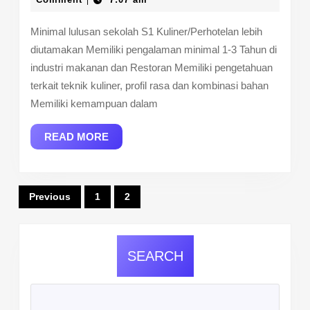
|
2025
Minimal lulusan sekolah S1 Kuliner/Perhotelan lebih
diutamakan Memiliki pengalaman minimal 1-3 Tahun di
industri makanan dan Restoran Memiliki pengetahuan
terkait teknik kuliner, profil rasa dan kombinasi bahan
Memiliki kemampuan dalam
READ
READ MORE
MORE
Posts
Previous
1
2
pagination
SEARCH