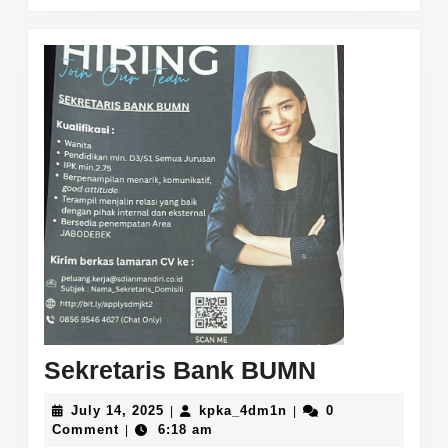
Sekretaris
Sekretaris Bank BUMN
Bank
July
kpka_4dm1n
July 14, 2025
kpka_4dm1n
0
|
|
BUMN
14,
Comment
6:18 am
|
2025